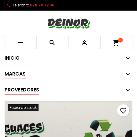
Teléfono:
676 70 72 68
0



shopping_cart
INICIO
MARCAS
PROVEEDORES
Fuera de stock
favorite_border