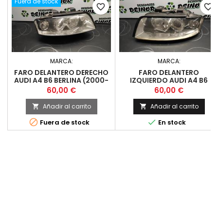
Fuera de stock
favorite_border
favorite_border
MARCA:
MARCA:
FARO DELANTERO DERECHO
FARO DELANTERO
AUDI A4 B6 BERLINA (2000-
IZQUIERDO AUDI A4 B6
2004)
BERLINA (2000-2004)
Precio
Precio
60,00 €
60,00 €
Añadir al carrito
Añadir al carrito




Fuera de stock
En stock