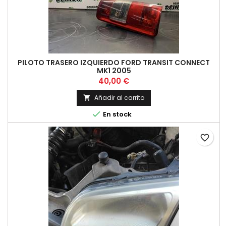
PILOTO TRASERO IZQUIERDO FORD TRANSIT CONNECT
MK1 2005
Precio
40,00 €
Añadir al carrito


En stock
favorite_border