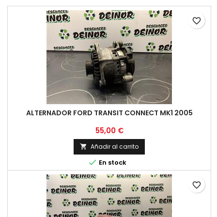
favorite_border
ALTERNADOR FORD TRANSIT CONNECT MK1 2005
Precio
55,00 €
Añadir al carrito


En stock
favorite_border