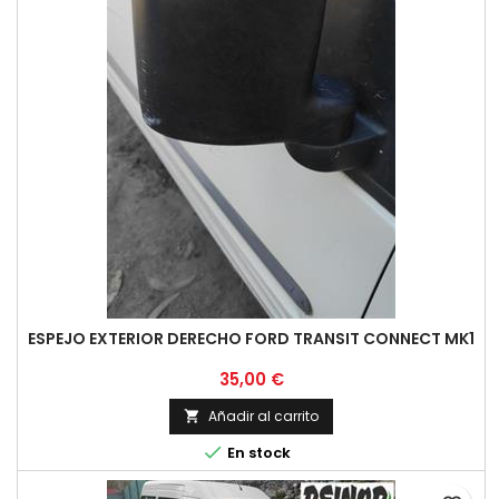
ESPEJO EXTERIOR DERECHO FORD TRANSIT CONNECT MK1
Precio
35,00 €
Añadir al carrito


En stock