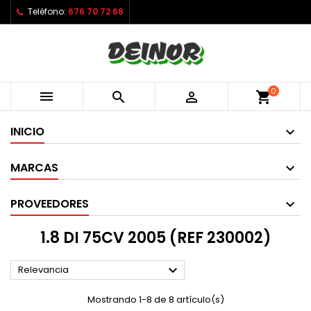
Teléfono:
676 70 72 68
0



shopping_cart
INICIO
MARCAS
PROVEEDORES
1.8 DI 75CV 2005 (REF 230002)

Relevancia
Mostrando 1-8 de 8 artículo(s)