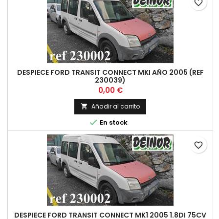
favorite_border
DESPIECE FORD TRANSIT CONNECT MKI AÑO 2005 (REF
230039)
Precio
0,00 €
Añadir al carrito


En stock
favorite_border
DESPIECE FORD TRANSIT CONNECT MK1 2005 1.8DI 75CV