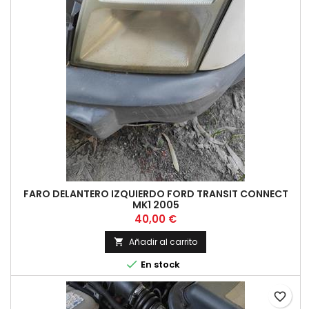
FARO DELANTERO IZQUIERDO FORD TRANSIT CONNECT
MK1 2005
Precio
40,00 €
Añadir al carrito


En stock
favorite_border