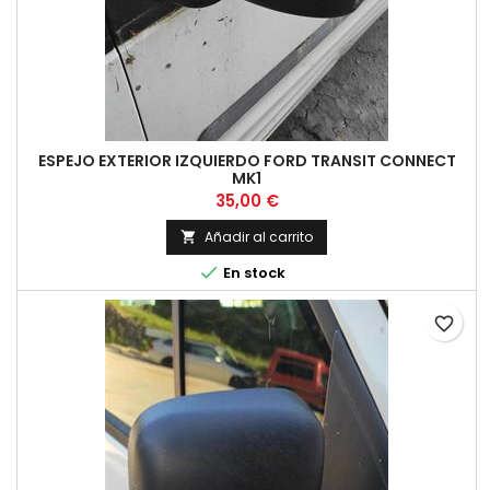
ESPEJO EXTERIOR IZQUIERDO FORD TRANSIT CONNECT
MK1
Precio
35,00 €
Añadir al carrito


En stock
favorite_border