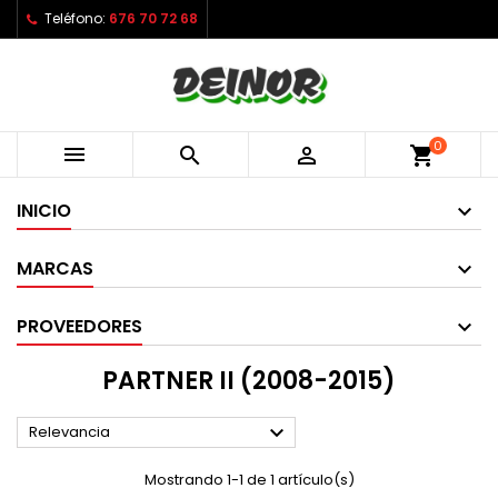
Teléfono:
676 70 72 68
0



shopping_cart
INICIO
MARCAS
PROVEEDORES
PARTNER II (2008-2015)

Relevancia
Mostrando 1-1 de 1 artículo(s)