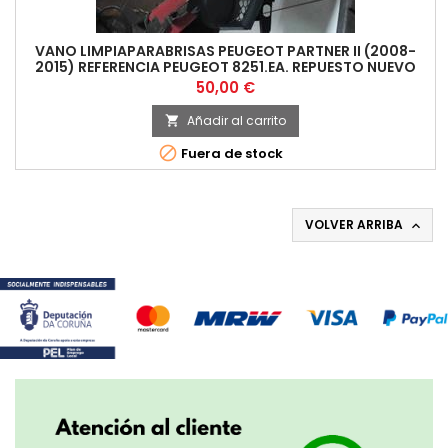
VANO LIMPIAPARABRISAS PEUGEOT PARTNER II (2008-
2015) REFERENCIA PEUGEOT 8251.EA. REPUESTO NUEVO
ORIGINAL PROCEDENTE DE LIQUIDACI
Precio
50,00 €
Añadir al carrito


Fuera de stock
VOLVER ARRIBA
