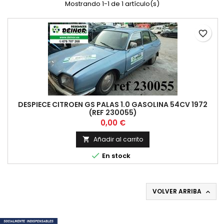
Mostrando 1-1 de 1 artículo(s)
favorite_border
DESPIECE CITROEN GS PALAS 1.0 GASOLINA 54CV 1972
(REF 230055)
Precio
0,00 €
Añadir al carrito


En stock
VOLVER ARRIBA
