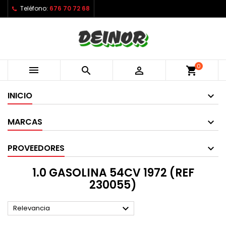
Teléfono:
676 70 72 68
0



shopping_cart
INICIO
MARCAS
PROVEEDORES
1.0 GASOLINA 54CV 1972 (REF
230055)

Relevancia