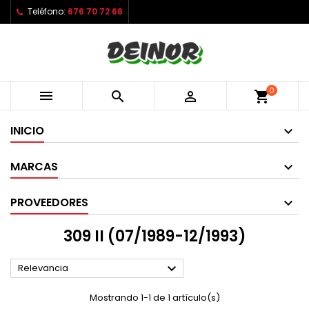
Teléfono:
676 70 72 68
0



shopping_cart
INICIO
MARCAS
PROVEEDORES
309 II (07/1989-12/1993)

Relevancia
Mostrando 1-1 de 1 artículo(s)