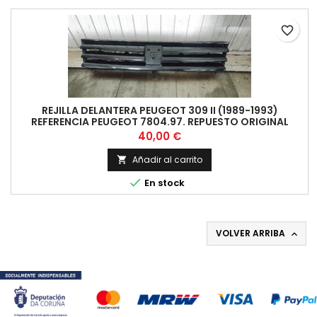
favorite_border
REJILLA DELANTERA PEUGEOT 309 II (1989-1993)
REFERENCIA PEUGEOT 7804.97. REPUESTO ORIGINAL
NUEVO PROCEDENTE DE LIQUIDACIÓN DE CO
Precio
40,00 €
Añadir al carrito


En stock
VOLVER ARRIBA
