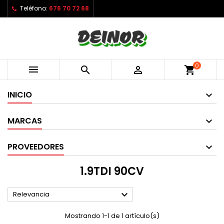
Teléfono:
676 70 72 68
0



shopping_cart
INICIO
MARCAS
PROVEEDORES
1.9TDI 90CV

Relevancia
Mostrando 1-1 de 1 artículo(s)