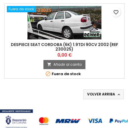
Fuera de stock
favorite_border
DESPIECE SEAT CORDOBA (6K) 1.9TDI 90CV 2002 (REF
230025)
Precio
0,00 €
Añadir al carrito


Fuera de stock
VOLVER ARRIBA
