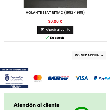
VOLANTE SEAT RITMO (1982-1988)
Precio
30,00 €
Añadir al carrito


En stock
VOLVER ARRIBA
