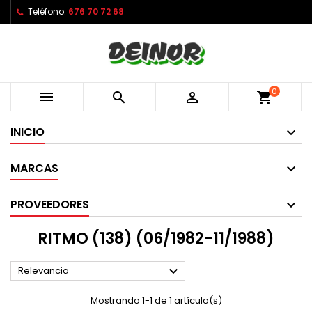
Teléfono:
676 70 72 68
0



shopping_cart
INICIO
MARCAS
PROVEEDORES
RITMO (138) (06/1982-11/1988)

Relevancia
Mostrando 1-1 de 1 artículo(s)