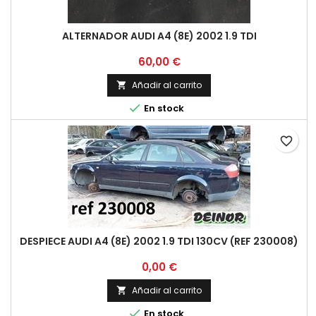
ALTERNADOR AUDI A4 (8E) 2002 1.9 TDI
Precio
60,00 €
Añadir al carrito


En stock
favorite_border
DESPIECE AUDI A4 (8E) 2002 1.9 TDI 130CV (REF 230008)
Precio
0,00 €
Añadir al carrito


En stock