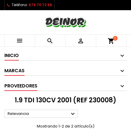
Teléfono:
676 70 72 68
0



shopping_cart
INICIO
MARCAS
PROVEEDORES
1.9 TDI 130CV 2001 (REF 230008)

Relevancia
Mostrando 1-2 de 2 artículo(s)