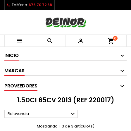
Teléfono:
676 70 72 68
0



shopping_cart
INICIO
MARCAS
PROVEEDORES
1.5DCI 65CV 2013 (REF 220017)

Relevancia
Mostrando 1-3 de 3 artículo(s)