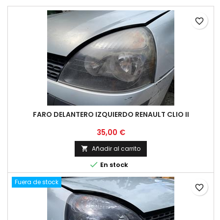
favorite_border
FARO DELANTERO IZQUIERDO RENAULT CLIO II
Precio
35,00 €
Añadir al carrito


En stock
Fuera de stock
favorite_border