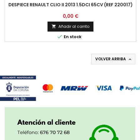
DESPIECE RENAULT CLIO II 2013 1.5DCI 65CV (REF 220017)
Precio
0,00 €
Añadir al carrito


En stock
VOLVER ARRIBA
