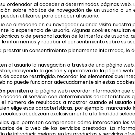
 su ordenador al acceder a determinadas páginas web. 
ción sobre hábitos de navegación de un usuario o un 
 pueden utilizarse para conocer al usuario.
ue se almacena en su navegador cuando visita nuestra 
nte la experiencia de usuario. Algunas cookies resultan 
écnicas o de personalización de la interfaz de usuario, au
 le informemos y recabar el consentimiento sobre su uso
da prestar un consentimiento plenamente informado, le d
n al usuario la navegación a través de una página web, p
istan, incluyendo la gestión y operativa de la página web y
tes de acceso restringido, recordar los elementos que int
 web no puede funcionar adecuadamente sin estas cookies 
ión
permiten a la página web recordar información que c
o acceda al servicio con determinadas características q
, el número de resultados a mostrar cuando el usuario 
 quien elige esas características, por ejemplo, marcando l
 cookies obedezcan exclusivamente a la finalidad selecc
llas que permiten comprender cómo interactúan los visi
suarios de la web de los servicios prestados. La informa
 fin de introducir mejoras en los productos y servicios ofr