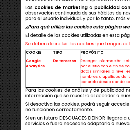
Las
cookies de marketing
o
publicidad co
observación continuada de sus hábitos de nave
para el usuario individual, y por lo tanto, más
¿Para qué utiliza las cookies esta página w
El detalle de las cookies utilizadas en esta pág
Se deben de incluir las cookies que tengan act
COOKIE
TIPO
PROPÓSITO
Google
De terceros
Recoger información sob
Analytics
por el sitio con el fin de c
datos similares a nivel e
nombres o apellidos de lo
concreta desde donde se
Para las cookies de análisis y de publicida
información que se muestra al acceder a nue
Si desactiva las cookies, podrá seguir accedi
no funcionen correctamente.
Si en un futuro
DESGUACES DEINOR
llegara a 
servicios o fuera necesario adaptarla a nuevas 