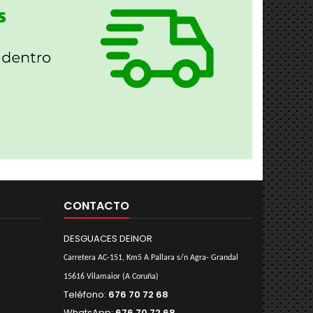
CONTACTO
DESGUACES DEINOR
Carretera AC-151, Km5 A Pallara s/n Agra- Grandal
15616 Vilamaior (A Coruña)
Teléfono:
676 70 72 68
WhatsApp:
676 70 72 68