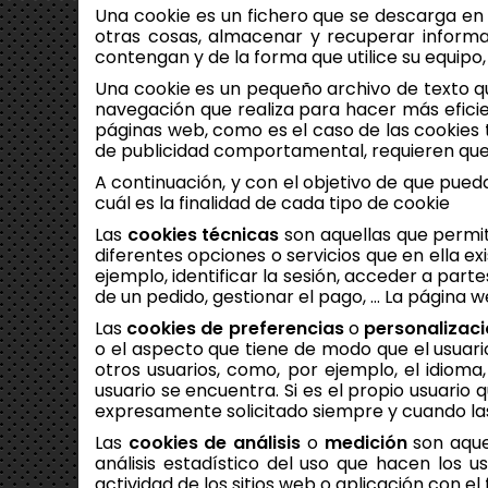
Una cookie es un fichero que se descarga en
otras cosas, almacenar y recuperar informa
contengan y de la forma que utilice su equipo,
Una cookie es un pequeño archivo de texto q
navegación que realiza para hacer más eficie
páginas web, como es el caso de las cookies t
de publicidad comportamental, requieren que
A continuación, y con el objetivo de que pue
cuál es la finalidad de cada tipo de cookie
Las
cookies técnicas
son aquellas que permite
diferentes opciones o servicios que en ella ex
ejemplo, identificar la sesión, acceder a par
de un pedido, gestionar el pago, … La página
Las
cookies de preferencias
o
personalizac
o el aspecto que tiene de modo que el usuari
otros usuarios, como, por ejemplo, el idioma
usuario se encuentra. Si es el propio usuario
expresamente solicitado siempre y cuando las
Las
cookies de análisis
o
medición
son aque
análisis estadístico del uso que hacen los u
actividad de los sitios web o aplicación con el